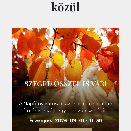
közül
SZEGED ŐSSZEL IS VÁR!
A Napfény városa összehasonlíthatatlan
élményt nyújt egy hosszú őszi sétára
vagy egy éttermi túrára!
Érvényes: 2026. 09. 01 - 11. 30