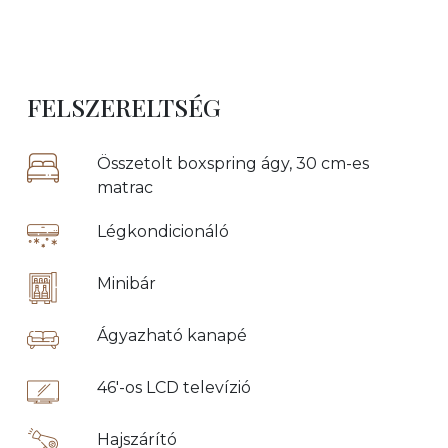
FELSZERELTSÉG
Összetolt boxspring ágy, 30 cm-es
matrac
Légkondicionáló
Minibár
Ágyazható kanapé
46'-os LCD televízió
Hajszárító