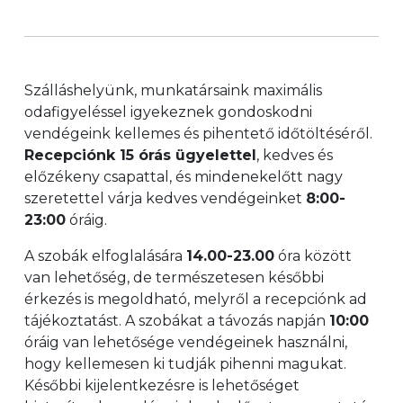
Szálláshelyünk, munkatársaink maximális
odafigyeléssel igyekeznek gondoskodni
vendégeink kellemes és pihentető időtöltéséről.
Recepciónk 15 órás ügyelettel
, kedves és
előzékeny csapattal, és mindenekelőtt nagy
szeretettel várja kedves vendégeinket
8:00-
23:00
óráig.
A szobák elfoglalására
14.00-23.00
óra között
van lehetőség, de természetesen későbbi
érkezés is megoldható, melyről a recepciónk ad
tájékoztatást. A szobákat a távozás napján
10:00
óráig van lehetősége vendégeinek használni,
hogy kellemesen ki tudják pihenni magukat.
Későbbi kijelentkezésre is lehetőséget