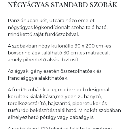
NÉGYÁGYAS STANDARD SZOBÁK
Panziónkban két, utcára néző emeleti
négyágyas légkondícionált szoba található,
mindkettő saját fürdőszobával.
A szobákban négy különálló 90 x 200 cm -es
boxspring ágy található 30 cm .es matraccal,
amely pihentető alvást biztosít.
Az ágyak igény esetén összetolhatóak és
franciaággyá alakíthatóak.
A fürdőszobáink a legmodernebb designnal
kerültek kialakításra,melyben zuhanyzó,
törölközőszárító, hajszárító, piperetükör és
tusfürdő bekészítés található. Mindkét szobában
elhelyezhető pótágy vagy babaágy is.
A szobákban LCD televízió található, mintegy