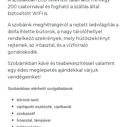
200 csatornával és fogható a szállás által
biztosított WIFI is.
A szobáink meghittségéről a rejtett ledvilágítás a
diófa ihlette bútorok, a nagy tárolóhellyel
rendelkező szekrények, mely hútőszekrényt
rejtenek, az íróasztal, és a vízforraló
gondoskodik.
Szobáinkban kávé és teabekészítéssel valamint
egy édes meglepetés ajándékkal várjuk
vendégeinket!
Szobánkban elérhető szolgáltatások:
bőrönd tartó
cipőápoló eszközök, cipőkanál
szobaszéf
Íróasztal, lámpával