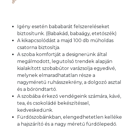
Igény esetén bababarát felszereléseket
biztosítunk. (Babakád, babaágy, etetőszék)
A kikapcsolódást a majd 100 db műholdas
csatorna biztosítja.
A szoba komfortját a designerünk által
megálmodott, legutolsó trendek alapján
kialakított szobabútor varázsolja egyedivé,
melynek elmaradhatatlan része a
nagyméretű ruhásszekrény, a dolgozó asztal
és a bőröndtartó.
A szobába érkező vendégeink számára, kávé,
tea, és csokoládé bekészítéssel,
kedveskedünk.
Fürdőszobáinkban, elengedhetetlen kelléke
a hajszárító és a nagy méretű fürdőlepedő.