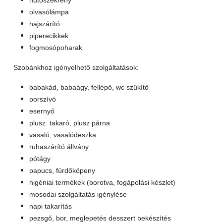
hűtőszekrény
olvasólámpa
hajszárító
piperecikkek
fogmosópoharak
Szobánkhoz igényelhető szolgáltatások:
babakád, babaágy, fellépő, wc szűkítő
porszívó
esernyő
plusz takaró, plusz párna
vasaló, vasalódeszka
ruhaszárító állvány
pótágy
papucs, fürdőköpeny
higéniai termékek (borotva, fogápolási készlet)
mosodai szolgáltatás igénylése
napi takarítás
pezsgő, bor, meglepetés desszert bekészítés